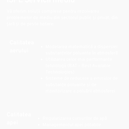
ISPE Servicii mediu
Vă oferim soluții complexe pentru rezolvarea
problemelor de mediu din sectorul public și privat, din
țară și de peste hotare:
Calitatea
·Modelarea matematică a dispersiei
aerului
substanțelor poluante în atmosferă
·Utilizarea celor mai performante
tehnologii (BAT – Best Available
Technologies)
·Sisteme de reducere a emisiilor de
substanțe poluante și de
monitorizare a poluării atmosferei
Calitatea
·Regularizarea cursurilor de apă
apei
·Managementul apei potabile