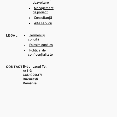
dezvoltare
Management
de proiect
Consultanță
Alte servicii
Termeni și
LEGAL
condiții
Folosim cookies
Political de
confidențialitate
B-dul Lacul Tei,
CONTACT
nr 1-3
COD 020371
București
România