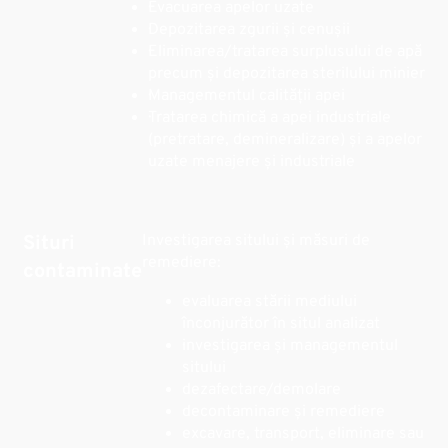
·Evacuarea apelor uzate
·Depozitarea zgurii și cenușii
·Eliminarea/tratarea surplusului de apă
precum și depozitarea sterilului minier
·Managementul calității apei
·Tratarea chimică a apei industriale
(pretratare, demineralizare) și a apelor
uzate menajere și industriale
Situri
Investigarea sitului și măsuri de
remediere:
contaminate
·evaluarea stării mediului
înconjurător în situl analizat
·investigarea și managementul
sitului
·dezafectare/demolare
·decontaminare și remediere
·excavare, transport, eliminare sau