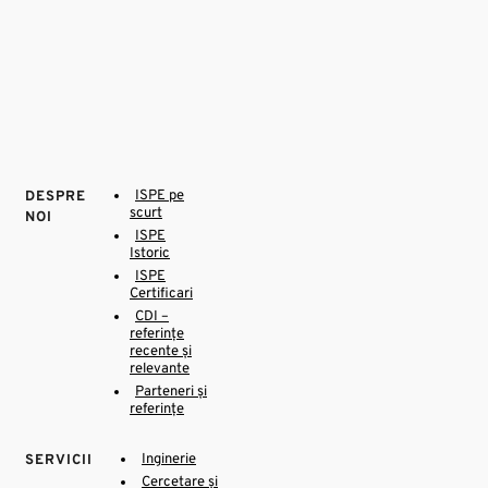
ISPE pe
DESPRE
scurt
NOI
ISPE
Istoric
ISPE
Certificari
CDI –
referințe
recente și
relevante
Parteneri și
referințe
Inginerie
SERVICII
Cercetare și