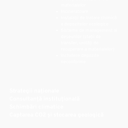
materialelor
·Incineratoare
·Instalații de tratare chimică
a depozitelor ecologice
·Sisteme de management al
deșeurilor (stații de
transfer, unități de
recuperare a materialelor)
·închidere depozite
neconforme
Strategii naționale
Consultanță instituțională
Schimbări climatice
Captarea CO2 și stocarea geologică