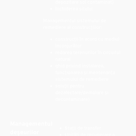
depozitare sol contaminat)
·închiderea sitului
Managementul sistemului de
remediere al construcțiilor:
·construcții în acord cu mediul
înconjurător
·redarea terenurilor în circuitul
natural
·ghid privind instalarea,
funcționarea și mentenanța
sistemului de remediere
·soluții pentru
dezafectare/demolare și
decontaminare)
Managementul
·Stații de transfer
deșeurilor
·Unități de recuperare a