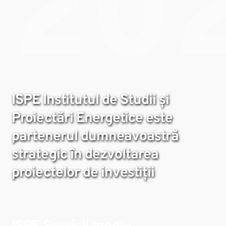
20
ISPE
Institutul de Studii și
Proiectări Energetice
este
partenerul dumneavoastră
strategic în dezvoltarea
proiectelor de investiții