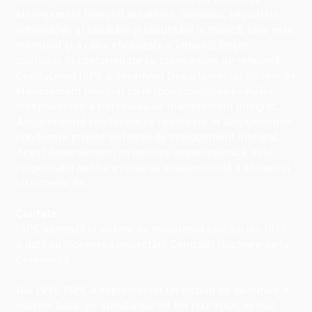
stabilit, documentat și implementat un sistem de
Management Integrat al calității, mediului, securității
informației, și sănătății și securității în muncă, care este
menținut și a cărui eficacitate o îmbunătățește
continuu, în conformitate cu standardele de referință.
Conducerea ISPE a desemnat Departamentul Sistem de
Management Integrat cu responsabilitatea evaluării
independente a sistemului de management integrat.
Angajamentul conducerii se regăsește în Angajamentul
conducerii privind sistemul de management integrat.
Acest departament, ca entitate organizatorică, este
responsabil pentru evaluarea independentă a eficienței
sistemelor de:
Calitate
ISPE lucrează în sistem de asigurarea calității din 1979,
o dată cu începerea proiectării Centralei Nucleare de la
Cernavodă.
Din 1995 ISPE a implementat un sistem de asigurare a
calității bazat pe standardul SR EN ISO 9001, aplicat