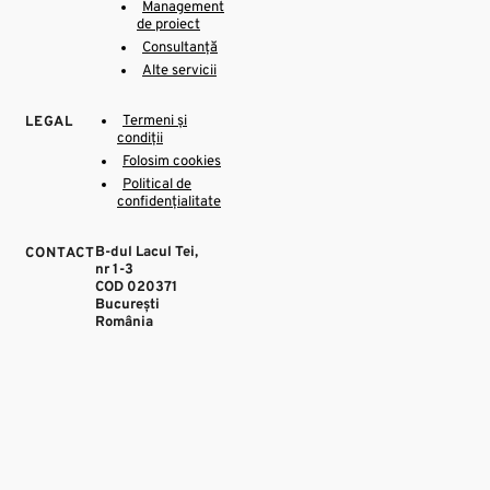
Management
de proiect
Consultanță
Alte servicii
Termeni și
LEGAL
condiții
Folosim cookies
Political de
confidențialitate
B-dul Lacul Tei,
CONTACT
nr 1-3
COD 020371
București
România