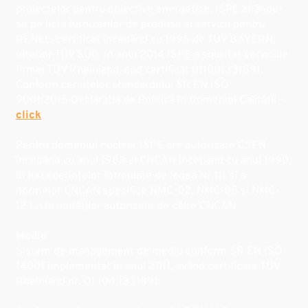
proiectelor pentru obiective energetice, ISPE aflându-
se pe lista furnizorilor de produse și servicii pentru
RENEL, certificat începând cu 1996 de TÜV BAYERN,
ulterior TÜV SÜD. In anul 2014 ISPE a solicitat serviciile
firmei TÜV Rheinland, cod certificat 011001331891.
Conform cerințelor standardului SR EN ISO
9001:2015 Declarația de Politică în Domeniul Calității -
click
Pentru domeniul nuclear ISPE are autorizare CSEN
începând cu anul 1983 si CNCAN începând cu anul 1990,
în baza cerințelor formulate de legea Nr.111 și a
normelor CNCAN specifice NMC-02, NMC-05 și NMC-
12 Lista unităților autorizate de către CNCAN
Mediu
Sistem de management de mediu conform SR EN ISO
14001 implementat în anul 2011, având certificare TÜV
Rheinland nr. 01 104 1331891