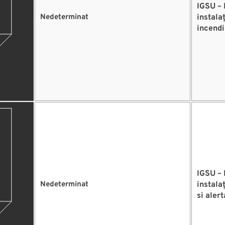
IGSU – 
Nedeterminat
instalaț
incendi
IGSU – 
Nedeterminat
instala
si aler