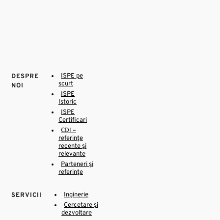
ISPE pe
DESPRE
scurt
NOI
ISPE
Istoric
ISPE
Certificari
CDI –
referințe
recente și
relevante
Parteneri și
referințe
Inginerie
SERVICII
Cercetare și
dezvoltare