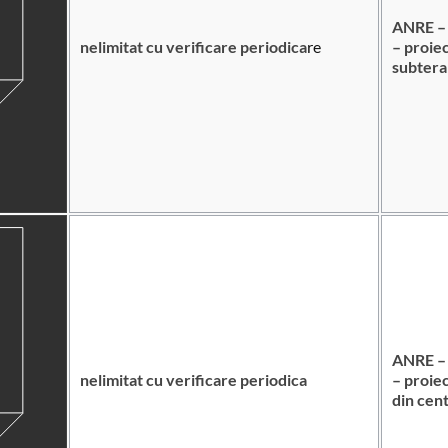
ANRE – 
nelimitat cu verificare periodica
re
– proiec
subter
ANRE – 
nelimitat cu verificare periodica
– proiect
din cent