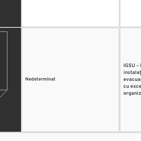
IGSU – 
instala
Nedeterminat
evacuar
cu exce
organiz