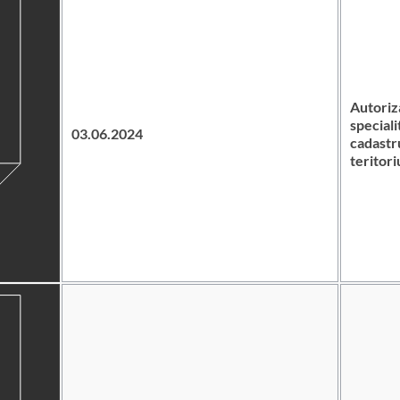
Autoriz
speciali
03.06.2024
cadastru
teritori