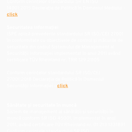
Conform cerințelor standardului SR EN ISO
14001:2015 Declarația de Politică în Domeniul Mediului -
click
Securitatea Informației
ISPE aplică prevederile standardului SR ISO/CEI 27001
în conformitate cu obiectivele de control și măsurile de
securitate din cadrul Sistemului de Management al
Securității Informației implementat în anul 2011 având
certificare TÜV Rheinland nr. TRR 129 21105
Conform cerințelor standardului SR ISO/CEI
27001:2018 Declarația de Politică în Domeniul
Securității Informației -
click
Sănătate și securitate în muncă
Sistem de management al sănătății și securității în
muncă conform SR ISO 45001, implementat în anul
2011, având certificare TÜV Rheinland nr. 01 213 1331891
Conform cerințele standardului SR ISO